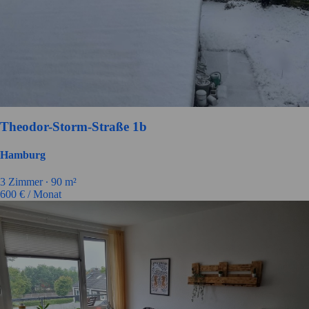
Theodor-Storm-Straße 1b
Hamburg
3
Zimmer ∙
90
m²
600
€ / Monat