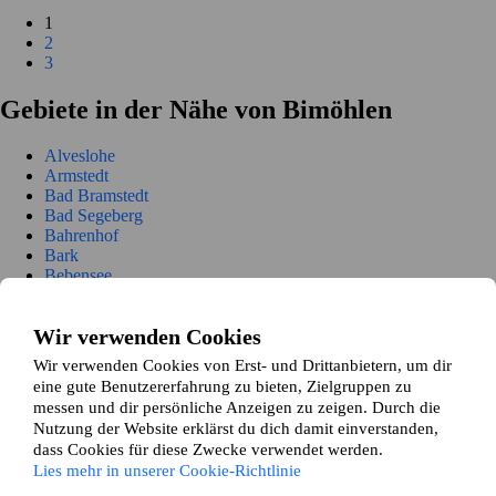
1
2
3
Gebiete in der Nähe von Bimöhlen
Alveslohe
Armstedt
Bad Bramstedt
Bad Segeberg
Bahrenhof
Bark
Bebensee
Blunk
Boostedt
Wir verwenden Cookies
Bornhöved
Bühnsdorf
Wir verwenden Cookies von Erst- und Drittanbietern, um dir
Daldorf
eine gute Benutzererfahrung zu bieten, Zielgruppen zu
Damsdorf
messen und dir persönliche Anzeigen zu zeigen. Durch die
Dreggers
Nutzung der Website erklärst du dich damit einverstanden,
Ellerau
dass Cookies für diese Zwecke verwendet werden.
Fahrenkrug
Lies mehr in unserer Cookie-Richtlinie
Föhrden-Barl
Fredesdorf