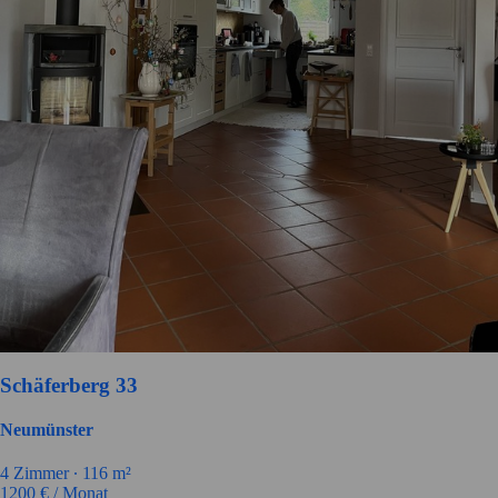
Schäferberg 33
Neumünster
4
Zimmer ∙
116
m²
1200
€ / Monat