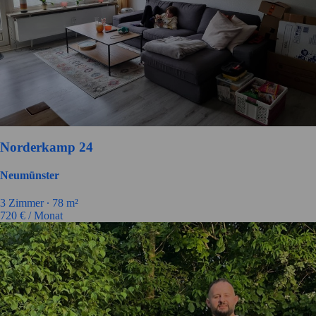
Norderkamp 24
Neumünster
3
Zimmer ∙
78
m²
720
€ / Monat