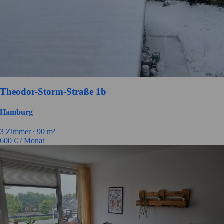
Theodor-Storm-Straße 1b
Hamburg
3
Zimmer ∙
90
m²
600
€ / Monat