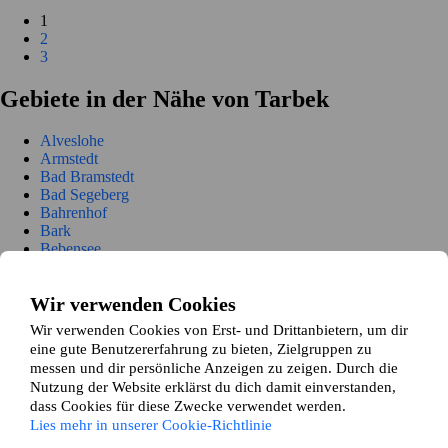
1
2
3
Gebiete in der Nähe von Tarbek
Alveslohe
Armstedt
Bad Bramstedt
Bad Segeberg
Bahrenhof
Bark
Bebensee
Bimöhlen
Blunk
Wir verwenden Cookies
Boostedt
Bornhöved
Wir verwenden Cookies von Erst- und Drittanbietern, um dir
Bühnsdorf
eine gute Benutzererfahrung zu bieten, Zielgruppen zu
Daldorf
messen und dir persönliche Anzeigen zu zeigen. Durch die
Damsdorf
Nutzung der Website erklärst du dich damit einverstanden,
Dreggers
dass Cookies für diese Zwecke verwendet werden.
Ellerau
Lies mehr in unserer Cookie-Richtlinie
Fahrenkrug
Föhrden-Barl