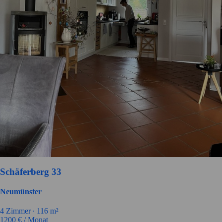
Schäferberg 33
Neumünster
4
Zimmer ∙
116
m²
1200
€ / Monat