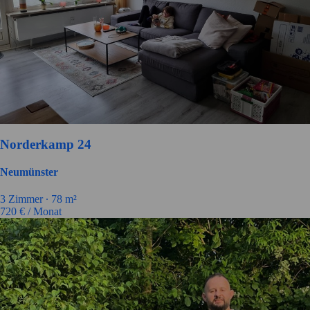
Norderkamp 24
Neumünster
3
Zimmer ∙
78
m²
720
€ / Monat