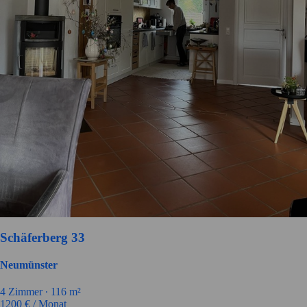
Schäferberg 33
Neumünster
4
Zimmer ∙
116
m²
1200
€ / Monat