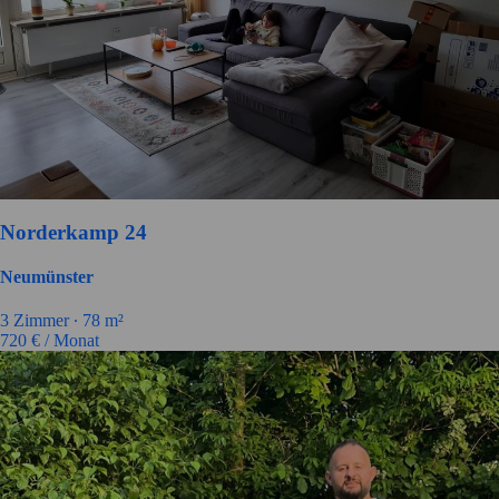
Norderkamp 24
Neumünster
3
Zimmer ∙
78
m²
720
€ / Monat