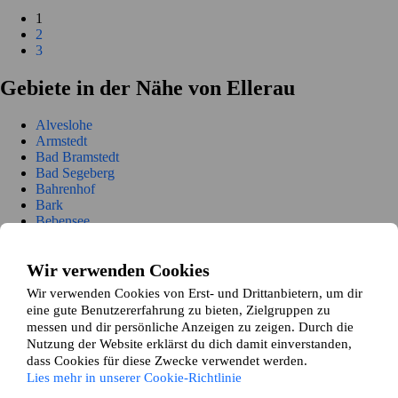
1
2
3
Gebiete in der Nähe von Ellerau
Alveslohe
Armstedt
Bad Bramstedt
Bad Segeberg
Bahrenhof
Bark
Bebensee
Bimöhlen
Blunk
Wir verwenden Cookies
Boostedt
Bornhöved
Wir verwenden Cookies von Erst- und Drittanbietern, um dir
Bühnsdorf
eine gute Benutzererfahrung zu bieten, Zielgruppen zu
Daldorf
messen und dir persönliche Anzeigen zu zeigen. Durch die
Damsdorf
Nutzung der Website erklärst du dich damit einverstanden,
Dreggers
dass Cookies für diese Zwecke verwendet werden.
Fahrenkrug
Lies mehr in unserer Cookie-Richtlinie
Föhrden-Barl
Fredesdorf