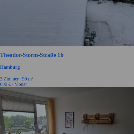
Theodor-Storm-Straße 1b
Hamburg
3
Zimmer ∙
90
m²
600
€ / Monat