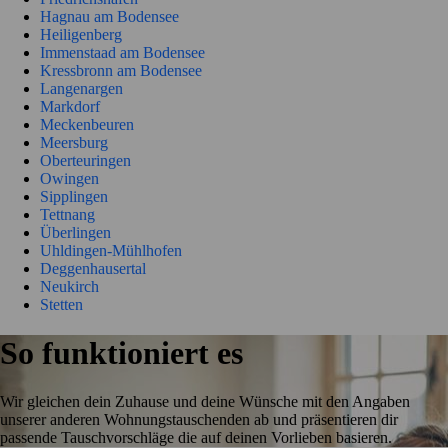
Hagnau am Bodensee
Heiligenberg
Immenstaad am Bodensee
Kressbronn am Bodensee
Langenargen
Markdorf
Meckenbeuren
Meersburg
Oberteuringen
Owingen
Sipplingen
Tettnang
Überlingen
Uhldingen-Mühlhofen
Deggenhausertal
Neukirch
Stetten
So funktioniert es
Wir gleichen dein Zuhause und deine Wünsche mit den Angaben
unserer anderen Wohnungstauschenden ab und präsentieren dir
passende Tauschvorschläge die auf deinen Vorlieben basieren.