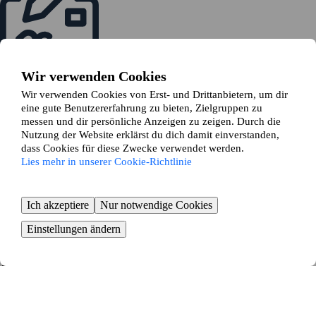
Senden eine Tauschanfrage
Sind alle mit dem Tausch einverstanden, stellst du eine Tauschanfrage
Wir verwenden Cookies
bei deinem Vermieter
Wir verwenden Cookies von Erst- und Drittanbietern, um dir
eine gute Benutzererfahrung zu bieten, Zielgruppen zu
messen und dir persönliche Anzeigen zu zeigen. Durch die
Nutzung der Website erklärst du dich damit einverstanden,
dass Cookies für diese Zwecke verwendet werden.
Lies mehr in unserer Cookie-Richtlinie
Zeit zum Umziehen
Ich akzeptiere
Nur notwendige Cookies
Buche Umzugshilfe und beginne mit dem Packen
KOSTENLOS BEGINNEN
Einstellungen ändern
Wohnung in Eriskirch ganz
einfach tauschen – die
Vorteile eines