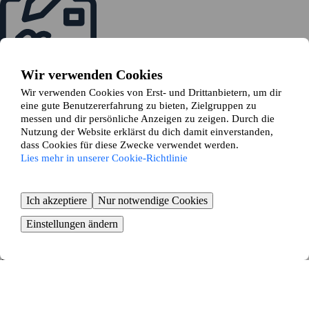
Senden eine Tauschanfrage
Sind alle mit dem Tausch einverstanden, stellst du eine Tauschanfrage
Wir verwenden Cookies
bei deinem Vermieter
Wir verwenden Cookies von Erst- und Drittanbietern, um dir
eine gute Benutzererfahrung zu bieten, Zielgruppen zu
messen und dir persönliche Anzeigen zu zeigen. Durch die
Nutzung der Website erklärst du dich damit einverstanden,
dass Cookies für diese Zwecke verwendet werden.
Lies mehr in unserer Cookie-Richtlinie
Zeit zum Umziehen
Ich akzeptiere
Nur notwendige Cookies
Buche Umzugshilfe und beginne mit dem Packen
KOSTENLOS BEGINNEN
Einstellungen ändern
Wohnung in Heiligenberg
ganz einfach tauschen – die
Vorteile eines