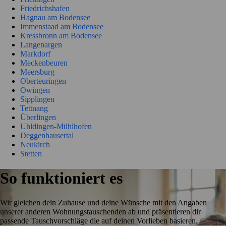
Friedrichshafen
Hagnau am Bodensee
Immenstaad am Bodensee
Kressbronn am Bodensee
Langenargen
Markdorf
Meckenbeuren
Meersburg
Oberteuringen
Owingen
Sipplingen
Tettnang
Überlingen
Uhldingen-Mühlhofen
Deggenhausertal
Neukirch
Stetten
So funktioniert es
Wir gleichen dein Zuhause und deine Wünsche mit den Angaben
unserer anderen Wohnungstauschenden ab und präsentieren dir
passende Tauschvorschläge die auf deinen Vorlieben basieren.