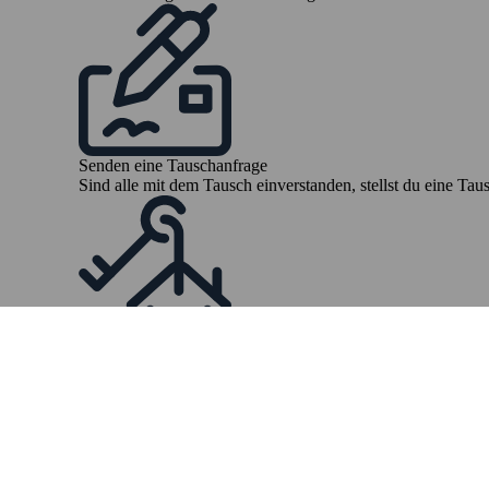
Senden eine Tauschanfrage
Sind alle mit dem Tausch einverstanden, stellst du eine Ta
Zeit zum Umziehen
Buche Umzugshilfe und beginne mit dem Packen
KOSTENLOS BEGINNEN
Wohnung in Owingen ganz
Wohnungsaustauschs