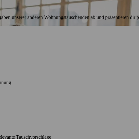
aben unserer anderen Wohnungstauschenden ab und präsentieren dir pa
ohnung
relevante Tauschvorschläge