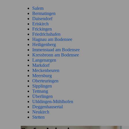
Salem
Bermatingen
Daisendorf
Eriskirch
Frickingen
Friedrichshafen
Hagnau am Bodensee
Heiligenberg
Immenstaad am Bodensee
Kressbronn am Bodensee
Langenargen
Markdorf
Meckenbeuren
Meersburg
Oberteuringen
Sipplingen
Tettnang
Überlingen
Uhldingen-Mühlhofen
Deggenhausertal
Neukirch
Stetten