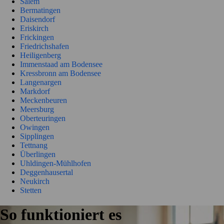
Salem
Bermatingen
Daisendorf
Eriskirch
Frickingen
Friedrichshafen
Heiligenberg
Immenstaad am Bodensee
Kressbronn am Bodensee
Langenargen
Markdorf
Meckenbeuren
Meersburg
Oberteuringen
Owingen
Sipplingen
Tettnang
Überlingen
Uhldingen-Mühlhofen
Deggenhausertal
Neukirch
Stetten
So funktioniert es