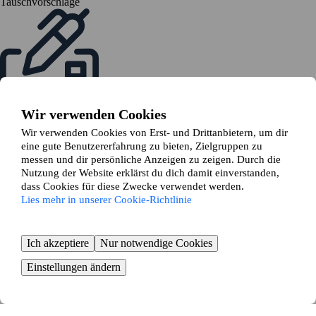
Tauschvorschläge
Wir verwenden Cookies
Senden eine Tauschanfrage
Sind alle mit dem Tausch einverstanden, stellst du eine Tauschanfrage
Wir verwenden Cookies von Erst- und Drittanbietern, um dir
bei deinem Vermieter
eine gute Benutzererfahrung zu bieten, Zielgruppen zu
messen und dir persönliche Anzeigen zu zeigen. Durch die
Nutzung der Website erklärst du dich damit einverstanden,
dass Cookies für diese Zwecke verwendet werden.
Lies mehr in unserer Cookie-Richtlinie
Ich akzeptiere
Nur notwendige Cookies
Zeit zum Umziehen
Buche Umzugshilfe und beginne mit dem Packen
Einstellungen ändern
KOSTENLOS BEGINNEN
Wohnung in Hagnau am