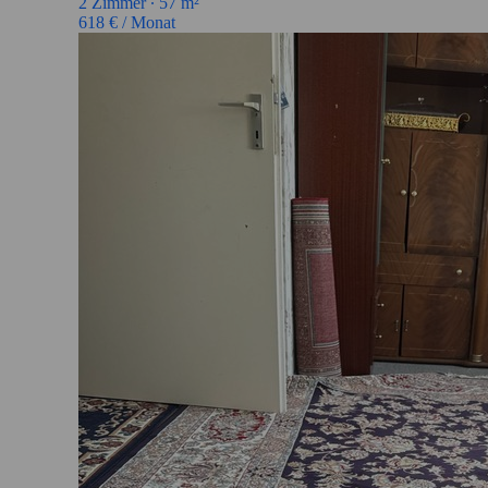
2
Zimmer ∙
57
m²
618
€ / Monat