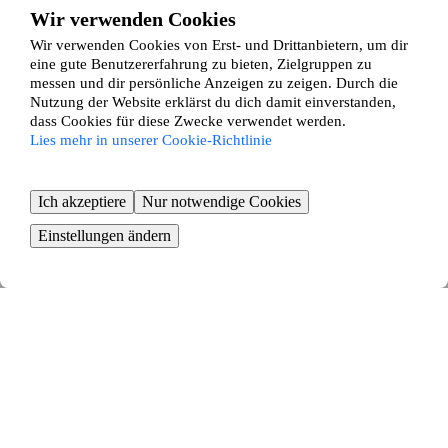
Klein Pampau
Wir verwenden Cookies
Klein Zecher
Wir verwenden Cookies von Erst- und Drittanbietern, um dir
Klempau
eine gute Benutzererfahrung zu bieten, Zielgruppen zu
Klinkrade
messen und dir persönliche Anzeigen zu zeigen. Durch die
Koberg
Kollow
Nutzung der Website erklärst du dich damit einverstanden,
Kröppelshagen-Fahrendorf
dass Cookies für diese Zwecke verwendet werden.
Krüzen
Lies mehr in unserer Cookie-Richtlinie
Krukow
Krummesse
Kuddewörde
Ich akzeptiere
Nur notwendige Cookies
Kühsen
Kulpin
Einstellungen ändern
Labenz
Langenlehsten
Lankau
Lanze
Lauenburg
Lehmrade
Linau
Lütau
Mechow
Möhnsen
Mühlenrade
Müssen