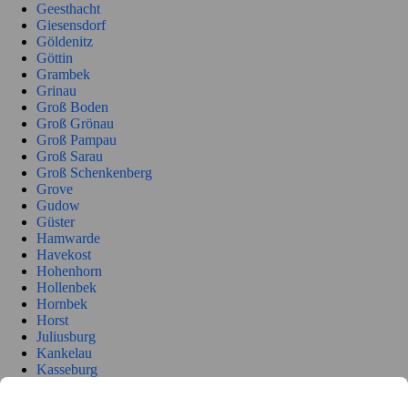
Geesthacht
Giesensdorf
Göldenitz
Göttin
Grambek
Grinau
Groß Boden
Groß Grönau
Groß Pampau
Groß Sarau
Groß Schenkenberg
Grove
Gudow
Güster
Hamwarde
Havekost
Hohenhorn
Hollenbek
Hornbek
Horst
Juliusburg
Kankelau
Kasseburg
Kastorf
Kittlitz