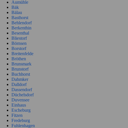
Aumühle
Bäk
Bälau
Basthorst
Behlendorf
Berkenthin
Besenthal
Bliestorf
Börnsen
Borstorf
Breitenfelde
Bröthen
Brunsmark
Brunstorf
Buchhorst
Dahmker
Dalldorf
Dassendorf
Düchelsdorf
Duvensee
Einhaus
Escheburg
Fitzen
Fredeburg
Fuhlenhagen