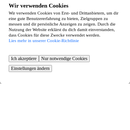
Klein Pampau
Wir verwenden Cookies
Klein Zecher
Wir verwenden Cookies von Erst- und Drittanbietern, um dir
Klempau
eine gute Benutzererfahrung zu bieten, Zielgruppen zu
Klinkrade
messen und dir persönliche Anzeigen zu zeigen. Durch die
Koberg
Kollow
Nutzung der Website erklärst du dich damit einverstanden,
Kröppelshagen-Fahrendorf
dass Cookies für diese Zwecke verwendet werden.
Krüzen
Lies mehr in unserer Cookie-Richtlinie
Krukow
Krummesse
Kuddewörde
Ich akzeptiere
Nur notwendige Cookies
Kühsen
Kulpin
Einstellungen ändern
Labenz
Langenlehsten
Lankau
Lanze
Lauenburg
Lehmrade
Linau
Lütau
Mechow
Möhnsen
Mühlenrade
Müssen