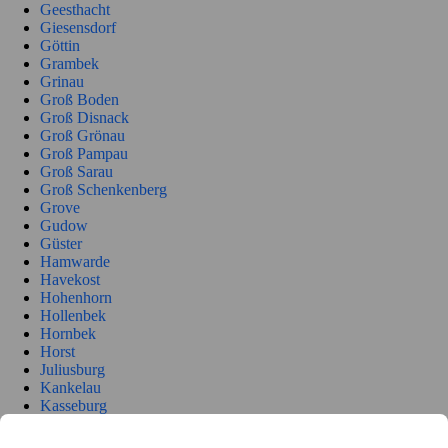
Geesthacht
Giesensdorf
Göttin
Grambek
Grinau
Groß Boden
Groß Disnack
Groß Grönau
Groß Pampau
Groß Sarau
Groß Schenkenberg
Grove
Gudow
Güster
Hamwarde
Havekost
Hohenhorn
Hollenbek
Hornbek
Horst
Juliusburg
Kankelau
Kasseburg
Kastorf
Kittlitz