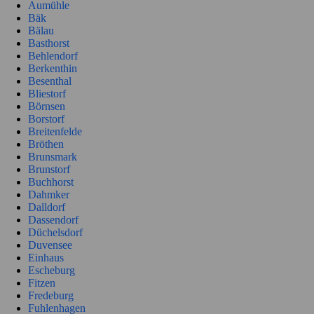
Aumühle
Bäk
Bälau
Basthorst
Behlendorf
Berkenthin
Besenthal
Bliestorf
Börnsen
Borstorf
Breitenfelde
Bröthen
Brunsmark
Brunstorf
Buchhorst
Dahmker
Dalldorf
Dassendorf
Düchelsdorf
Duvensee
Einhaus
Escheburg
Fitzen
Fredeburg
Fuhlenhagen