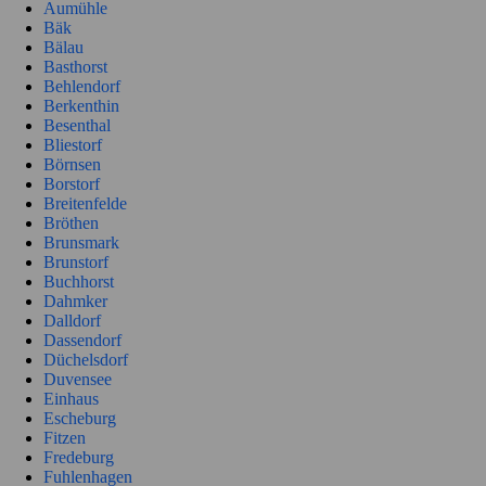
Aumühle
Bäk
Bälau
Basthorst
Behlendorf
Berkenthin
Besenthal
Bliestorf
Börnsen
Borstorf
Breitenfelde
Bröthen
Brunsmark
Brunstorf
Buchhorst
Dahmker
Dalldorf
Dassendorf
Düchelsdorf
Duvensee
Einhaus
Escheburg
Fitzen
Fredeburg
Fuhlenhagen