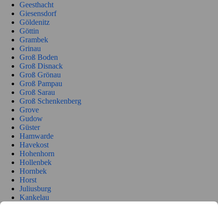
Geesthacht
Giesensdorf
Göldenitz
Göttin
Grambek
Grinau
Groß Boden
Groß Disnack
Groß Grönau
Groß Pampau
Groß Sarau
Groß Schenkenberg
Grove
Gudow
Güster
Hamwarde
Havekost
Hohenhorn
Hollenbek
Hornbek
Horst
Juliusburg
Kankelau
Kasseburg
Kastorf