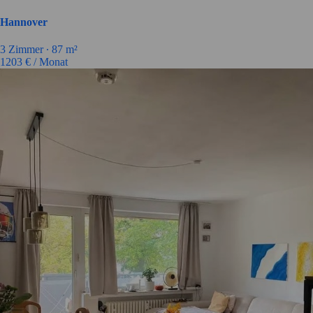
Hannover
3
Zimmer ∙
87
m²
1203
€ / Monat