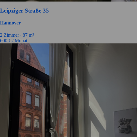
Leipziger Straße 35
Hannover
2
Zimmer ∙
87
m²
600
€ / Monat