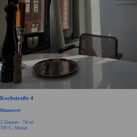
Kochstraße 4
Hannover
3
Zimmer ∙
74
m²
705
€ / Monat