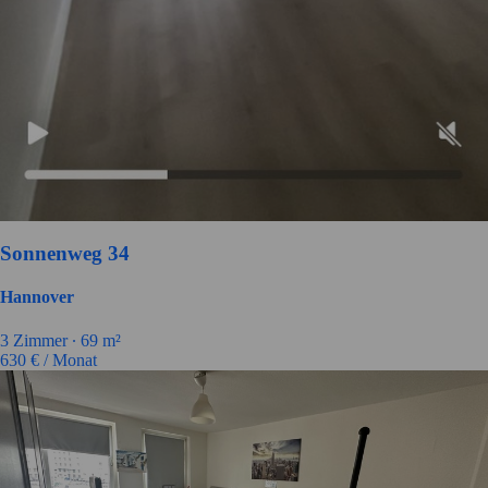
Sonnenweg 34
Hannover
3
Zimmer ∙
69
m²
630
€ / Monat