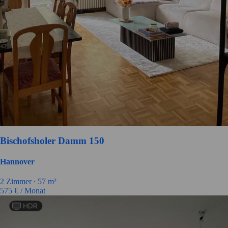
Bischofsholer Damm 150
Hannover
2
Zimmer ∙
57
m²
575
€ / Monat