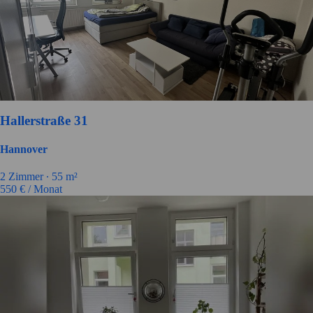
Hallerstraße 31
Hannover
2
Zimmer ∙
55
m²
550
€ / Monat