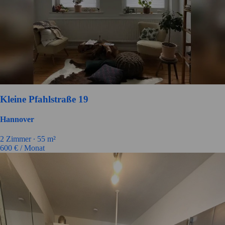
Kleine Pfahlstraße 19
Hannover
2
Zimmer ∙
55
m²
600
€ / Monat