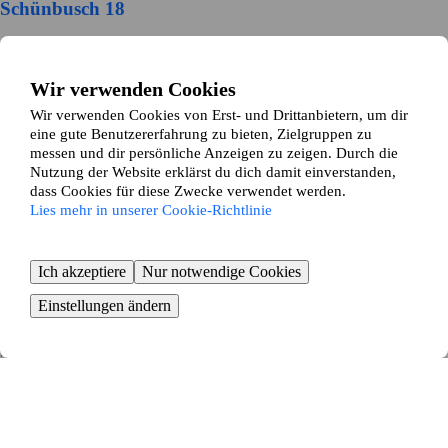
Schünbusch 18
Hannover
Wir verwenden Cookies
3
Zimmer ∙
68
m²
620
€ / Monat
Wir verwenden Cookies von Erst- und Drittanbietern, um dir
eine gute Benutzererfahrung zu bieten, Zielgruppen zu
Dünnenriede 6
messen und dir persönliche Anzeigen zu zeigen. Durch die
Nutzung der Website erklärst du dich damit einverstanden,
Hannover
dass Cookies für diese Zwecke verwendet werden.
Lies mehr in unserer Cookie-Richtlinie
3
Zimmer ∙
69
m²
600
€ / Monat
Ich akzeptiere
Nur notwendige Cookies
Grenzheide 48
Einstellungen ändern
Hannover
2
Zimmer ∙
60
m²
600
€ / Monat
Bandelstraße 23