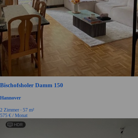
Bischofsholer Damm 150
Hannover
2
Zimmer ∙
57
m²
575
€ / Monat