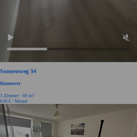
Sonnenweg 34
Hannover
3
Zimmer ∙
69
m²
630
€ / Monat