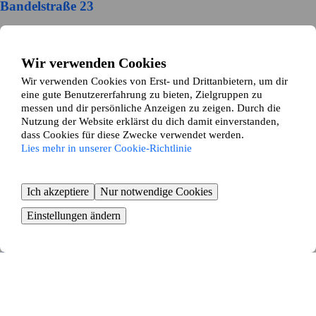
Bandelstraße 23
Hannover
Wir verwenden Cookies
2
Zimmer ∙
50
m²
1000
€ / Monat
Wir verwenden Cookies von Erst- und Drittanbietern, um dir
eine gute Benutzererfahrung zu bieten, Zielgruppen zu
Hamburger Allee 11207
messen und dir persönliche Anzeigen zu zeigen. Durch die
Nutzung der Website erklärst du dich damit einverstanden,
Hannover
dass Cookies für diese Zwecke verwendet werden.
Lies mehr in unserer Cookie-Richtlinie
2
Zimmer ∙
30
m²
500
€ / Monat
Ich akzeptiere
Nur notwendige Cookies
Groß-Buchholzer Kirchweg 26
Einstellungen ändern
Hannover
4
Zimmer ∙
53
m²
450
€ / Monat
Dünnenriede 6