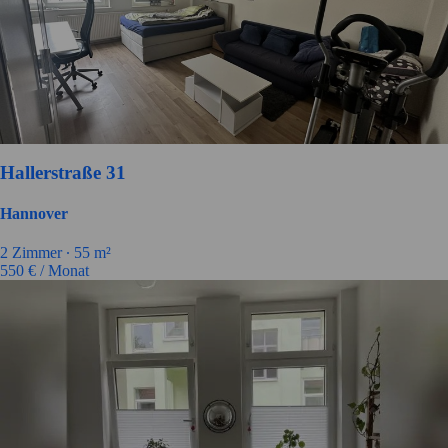
Hallerstraße 31
Hannover
2
Zimmer ∙
55
m²
550
€ / Monat