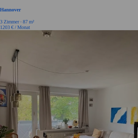
Hannover
3
Zimmer ∙
87
m²
1203
€ / Monat