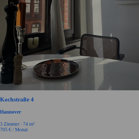
Kochstraße 4
Hannover
3
Zimmer ∙
74
m²
705
€ / Monat