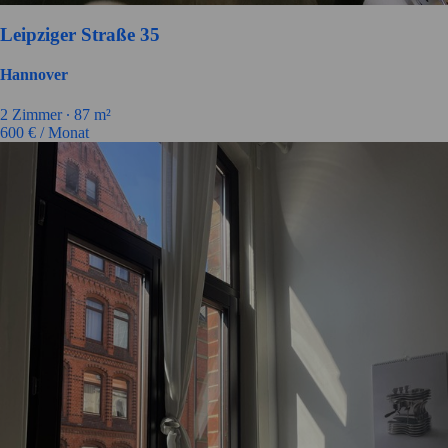
Leipziger Straße 35
Hannover
2
Zimmer ∙
87
m²
600
€ / Monat