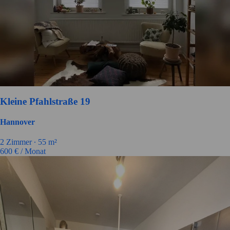
Kleine Pfahlstraße 19
Hannover
2
Zimmer ∙
55
m²
600
€ / Monat