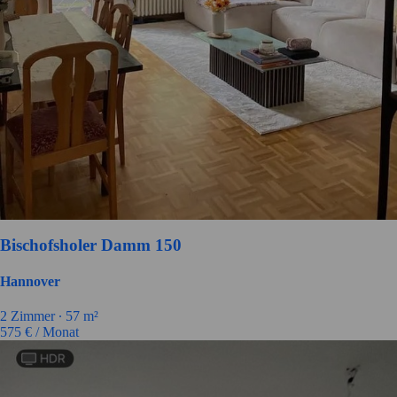
Bischofsholer Damm 150
Hannover
2
Zimmer ∙
57
m²
575
€ / Monat