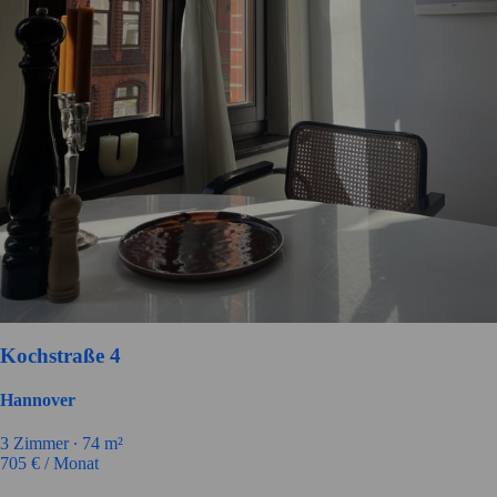
Kochstraße 4
Hannover
3
Zimmer ∙
74
m²
705
€ / Monat