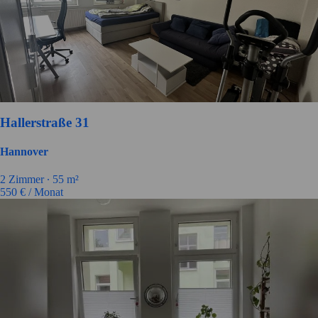
Hallerstraße 31
Hannover
2
Zimmer ∙
55
m²
550
€ / Monat