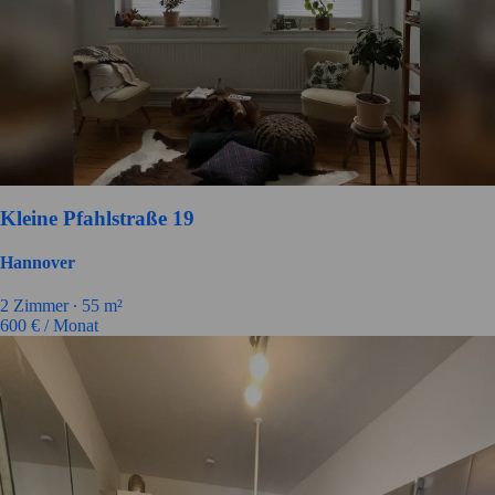
Kleine Pfahlstraße 19
Hannover
2
Zimmer ∙
55
m²
600
€ / Monat