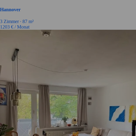
Hannover
3
Zimmer ∙
87
m²
1203
€ / Monat