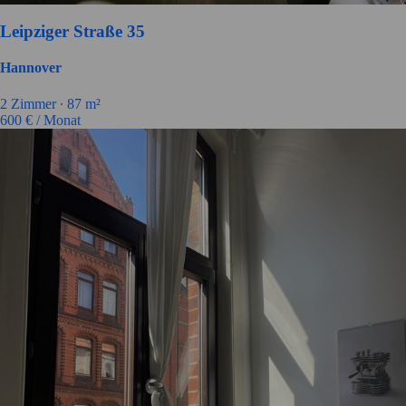
Leipziger Straße 35
Hannover
2
Zimmer ∙
87
m²
600
€ / Monat