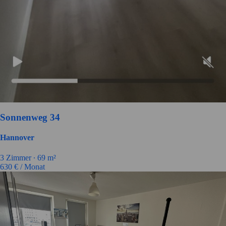
Sonnenweg 34
Hannover
3
Zimmer ∙
69
m²
630
€ / Monat