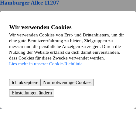
Hamburger Allee 11207
Hannover
Wir verwenden Cookies
2
Zimmer ∙
30
m²
500
€ / Monat
Wir verwenden Cookies von Erst- und Drittanbietern, um dir
eine gute Benutzererfahrung zu bieten, Zielgruppen zu
Bandelstraße 23
messen und dir persönliche Anzeigen zu zeigen. Durch die
Nutzung der Website erklärst du dich damit einverstanden,
Hannover
dass Cookies für diese Zwecke verwendet werden.
Lies mehr in unserer Cookie-Richtlinie
2
Zimmer ∙
50
m²
1000
€ / Monat
Ich akzeptiere
Nur notwendige Cookies
Sonnenweg 20
Einstellungen ändern
Hannover
3
Zimmer ∙
62
m²
607
€ / Monat
Dünnenriede 6