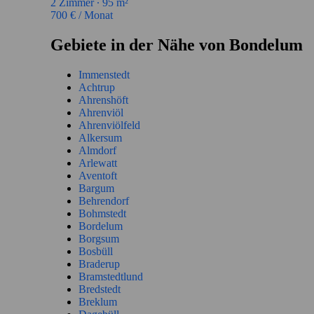
2
Zimmer ∙
95
m²
700
€ / Monat
Gebiete in der Nähe von Bondelum
Immenstedt
Achtrup
Ahrenshöft
Ahrenviöl
Ahrenviölfeld
Alkersum
Almdorf
Arlewatt
Aventoft
Bargum
Behrendorf
Bohmstedt
Bordelum
Borgsum
Bosbüll
Braderup
Bramstedtlund
Bredstedt
Breklum