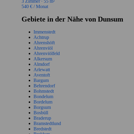
3
Zimmer ∙
55
m²
540
€ / Monat
Gebiete in der Nähe von Dunsum
Immenstedt
Achtrup
Ahrenshöft
Ahrenviöl
Ahrenviölfeld
Alkersum
Almdorf
Arlewatt
Aventoft
Bargum
Behrendorf
Bohmstedt
Bondelum
Bordelum
Borgsum
Bosbüll
Braderup
Bramstedtlund
Bredstedt