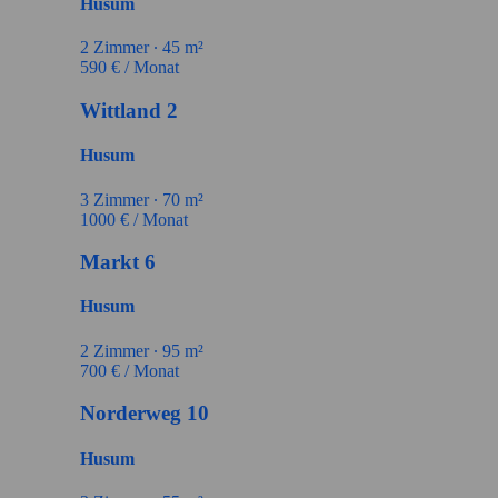
Husum
2
Zimmer ∙
45
m²
590
€ / Monat
Wittland 2
Husum
3
Zimmer ∙
70
m²
1000
€ / Monat
Markt 6
Husum
2
Zimmer ∙
95
m²
700
€ / Monat
Norderweg 10
Husum