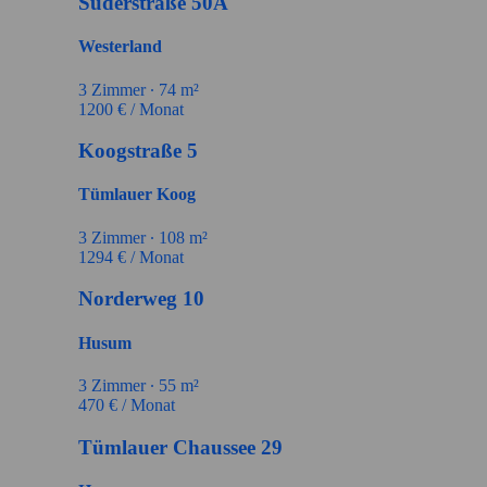
Süderstraße 50A
Westerland
3
Zimmer ∙
74
m²
1200
€ / Monat
Koogstraße 5
Tümlauer Koog
3
Zimmer ∙
108
m²
1294
€ / Monat
Norderweg 10
Husum
3
Zimmer ∙
55
m²
470
€ / Monat
Tümlauer Chaussee 29