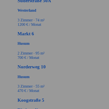
Süderstraße 50A
Westerland
3
Zimmer ∙
74
m²
1200
€ / Monat
Markt 6
Husum
2
Zimmer ∙
95
m²
700
€ / Monat
Norderweg 10
Husum
3
Zimmer ∙
55
m²
470
€ / Monat
Koogstraße 5