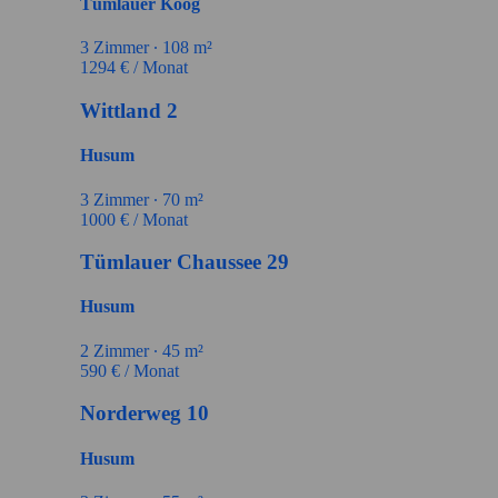
Tümlauer Koog
3
Zimmer ∙
108
m²
1294
€ / Monat
Wittland 2
Husum
3
Zimmer ∙
70
m²
1000
€ / Monat
Tümlauer Chaussee 29
Husum
2
Zimmer ∙
45
m²
590
€ / Monat
Norderweg 10
Husum