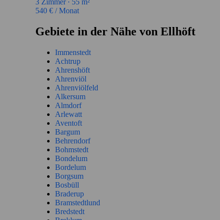
3
Zimmer ∙
55
m²
540
€ / Monat
Gebiete in der Nähe von Ellhöft
Immenstedt
Achtrup
Ahrenshöft
Ahrenviöl
Ahrenviölfeld
Alkersum
Almdorf
Arlewatt
Aventoft
Bargum
Behrendorf
Bohmstedt
Bondelum
Bordelum
Borgsum
Bosbüll
Braderup
Bramstedtlund
Bredstedt