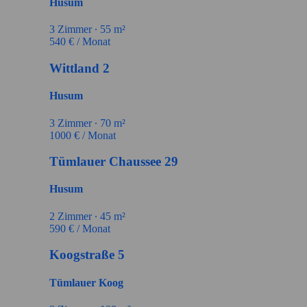
Husum
3
Zimmer ∙
55
m²
540
€ / Monat
Wittland 2
Husum
3
Zimmer ∙
70
m²
1000
€ / Monat
Tümlauer Chaussee 29
Husum
2
Zimmer ∙
45
m²
590
€ / Monat
Koogstraße 5
Tümlauer Koog