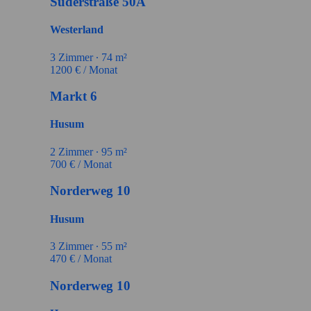
Süderstraße 50A
Westerland
3
Zimmer ∙
74
m²
1200
€ / Monat
Markt 6
Husum
2
Zimmer ∙
95
m²
700
€ / Monat
Norderweg 10
Husum
3
Zimmer ∙
55
m²
470
€ / Monat
Norderweg 10