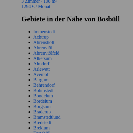
3
Zimmer ∙
108
m²
1294
€ / Monat
Gebiete in der Nähe von Bosbüll
Immenstedt
Achtrup
Ahrenshöft
Ahrenviöl
Ahrenviölfeld
Alkersum
Almdorf
Arlewatt
Aventoft
Bargum
Behrendorf
Bohmstedt
Bondelum
Bordelum
Borgsum
Braderup
Bramstedtlund
Bredstedt
Breklum