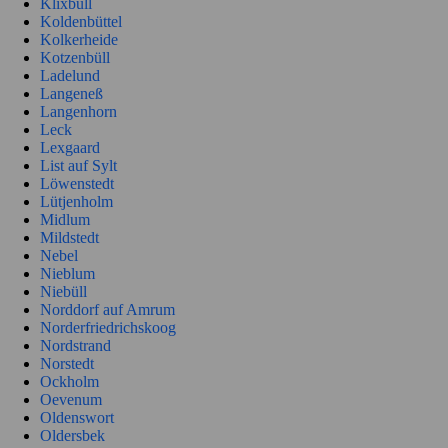
Klixbüll
Koldenbüttel
Kolkerheide
Kotzenbüll
Ladelund
Langeneß
Langenhorn
Leck
Lexgaard
List auf Sylt
Löwenstedt
Lütjenholm
Midlum
Mildstedt
Nebel
Nieblum
Niebüll
Norddorf auf Amrum
Norderfriedrichskoog
Nordstrand
Norstedt
Ockholm
Oevenum
Oldenswort
Oldersbek