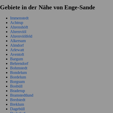
Gebiete in der Nähe von Enge-Sande
Immenstedt
Achtrup
Ahrenshöft
Ahrenviöl
Ahrenviölfeld
Alkersum
Almdorf
Arlewatt
Aventoft
Bargum
Behrendorf
Bohmstedt
Bondelum
Bordelum
Borgsum
Bosbüll
Braderup
Bramstedtlund
Bredstedt
Breklum
Dagebüll