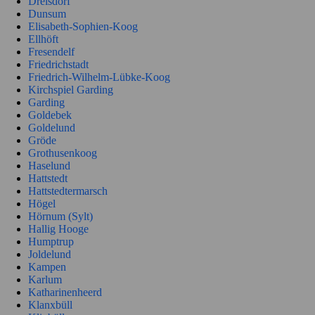
Drelsdorf
Dunsum
Elisabeth-Sophien-Koog
Ellhöft
Fresendelf
Friedrichstadt
Friedrich-Wilhelm-Lübke-Koog
Kirchspiel Garding
Garding
Goldebek
Goldelund
Gröde
Grothusenkoog
Haselund
Hattstedt
Hattstedtermarsch
Högel
Hörnum (Sylt)
Hallig Hooge
Humptrup
Joldelund
Kampen
Karlum
Katharinenheerd
Klanxbüll