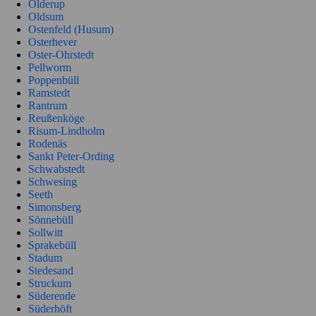
Olderup
Oldsum
Ostenfeld (Husum)
Osterhever
Oster-Ohrstedt
Pellworm
Poppenbüll
Ramstedt
Rantrum
Reußenköge
Risum-Lindholm
Rodenäs
Sankt Peter-Ording
Schwabstedt
Schwesing
Seeth
Simonsberg
Sönnebüll
Sollwitt
Sprakebüll
Stadum
Stedesand
Struckum
Süderende
Süderhöft