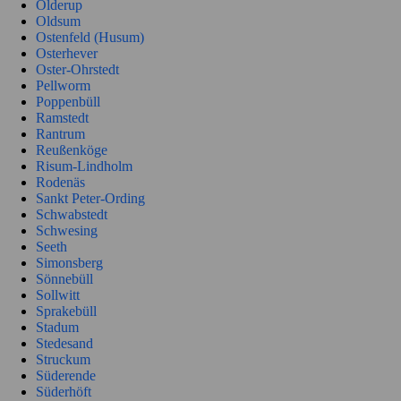
Olderup
Oldsum
Ostenfeld (Husum)
Osterhever
Oster-Ohrstedt
Pellworm
Poppenbüll
Ramstedt
Rantrum
Reußenköge
Risum-Lindholm
Rodenäs
Sankt Peter-Ording
Schwabstedt
Schwesing
Seeth
Simonsberg
Sönnebüll
Sollwitt
Sprakebüll
Stadum
Stedesand
Struckum
Süderende
Süderhöft