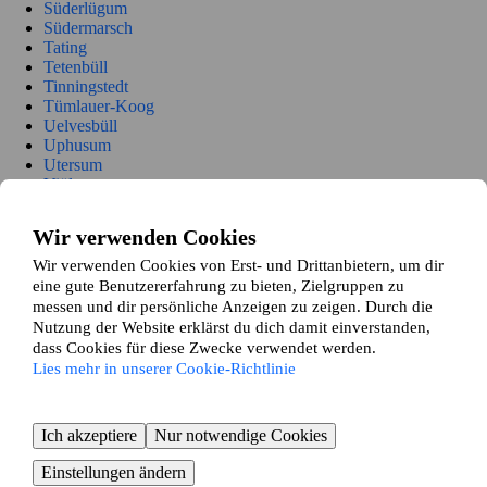
Süderlügum
Südermarsch
Tating
Tetenbüll
Tinningstedt
Tümlauer-Koog
Uelvesbüll
Uphusum
Utersum
Viöl
Vollerwiek
Vollstedt
Wir verwenden Cookies
Welt
Wenningstedt-Braderup
Wir verwenden Cookies von Erst- und Drittanbietern, um dir
Westerhever
eine gute Benutzererfahrung zu bieten, Zielgruppen zu
Wester-Ohrstedt
messen und dir persönliche Anzeigen zu zeigen. Durch die
Westre
Nutzung der Website erklärst du dich damit einverstanden,
Winnert
dass Cookies für diese Zwecke verwendet werden.
Witsum
Lies mehr in unserer Cookie-Richtlinie
Wittbek
Wittdün auf Amrum
Witzwort
Ich akzeptiere
Nur notwendige Cookies
Wobbenbüll
Wrixum
Einstellungen ändern
Wyk auf Föhr