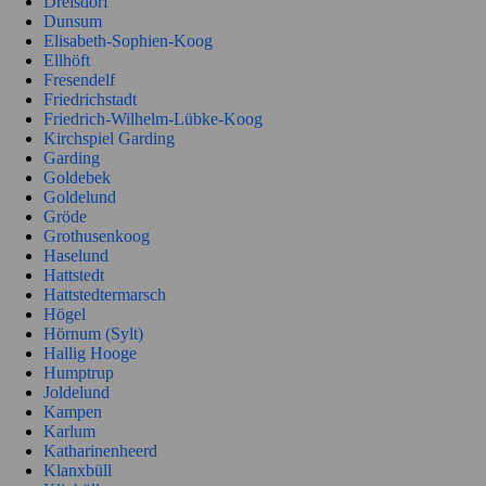
Drelsdorf
Dunsum
Elisabeth-Sophien-Koog
Ellhöft
Fresendelf
Friedrichstadt
Friedrich-Wilhelm-Lübke-Koog
Kirchspiel Garding
Garding
Goldebek
Goldelund
Gröde
Grothusenkoog
Haselund
Hattstedt
Hattstedtermarsch
Högel
Hörnum (Sylt)
Hallig Hooge
Humptrup
Joldelund
Kampen
Karlum
Katharinenheerd
Klanxbüll