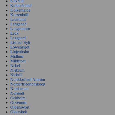
Klixbüll
Koldenbüttel
Kolkerheide
Kotzenbüll
Ladelund
Langeneß
Langenhorn
Leck
Lexgaard
List auf Sylt
Löwenstedt
Lütjenholm
Midlum
Mildstedt
Nebel
Nieblum
Niebüll
Norddorf auf Amrum
Norderfriedrichskoog
Nordstrand
Norstedt
Ockholm
Oevenum
Oldenswort
Oldersbek