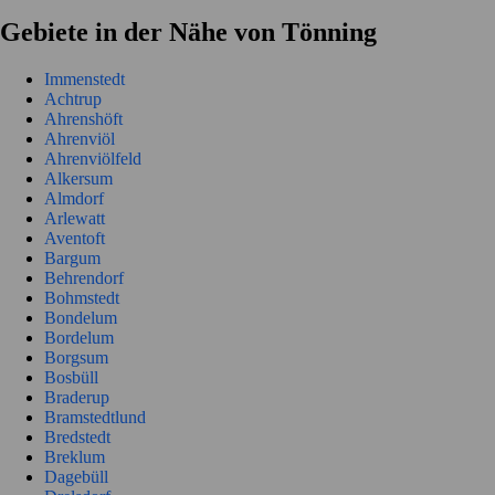
Gebiete in der Nähe von Tönning
Immenstedt
Achtrup
Ahrenshöft
Ahrenviöl
Ahrenviölfeld
Alkersum
Almdorf
Arlewatt
Aventoft
Bargum
Behrendorf
Bohmstedt
Bondelum
Bordelum
Borgsum
Bosbüll
Braderup
Bramstedtlund
Bredstedt
Breklum
Dagebüll