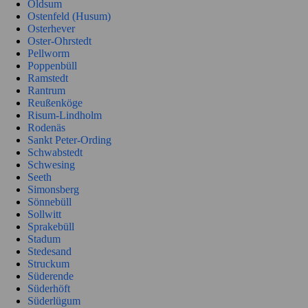
Oldsum
Ostenfeld (Husum)
Osterhever
Oster-Ohrstedt
Pellworm
Poppenbüll
Ramstedt
Rantrum
Reußenköge
Risum-Lindholm
Rodenäs
Sankt Peter-Ording
Schwabstedt
Schwesing
Seeth
Simonsberg
Sönnebüll
Sollwitt
Sprakebüll
Stadum
Stedesand
Struckum
Süderende
Süderhöft
Süderlügum