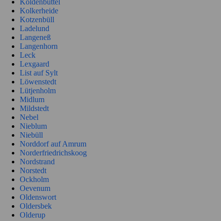
Koldenbüttel
Kolkerheide
Kotzenbüll
Ladelund
Langeneß
Langenhorn
Leck
Lexgaard
List auf Sylt
Löwenstedt
Lütjenholm
Midlum
Mildstedt
Nebel
Nieblum
Niebüll
Norddorf auf Amrum
Norderfriedrichskoog
Nordstrand
Norstedt
Ockholm
Oevenum
Oldenswort
Oldersbek
Olderup