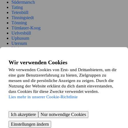
Südermarsch
Tating
Tetenbüll
Tinningstedt
Tönning
Tümlauer-Koog
Uelvesbüll
Uphusum
Utersum
Viöl
Vollerwiek
Vollstedt
Wir verwenden Cookies
Welt
Wenningstedt-Braderup
Wir verwenden Cookies von Erst- und Drittanbietern, um dir
Westerhever
eine gute Benutzererfahrung zu bieten, Zielgruppen zu
Wester-Ohrstedt
messen und dir persönliche Anzeigen zu zeigen. Durch die
Westre
Nutzung der Website erklärst du dich damit einverstanden,
Winnert
dass Cookies für diese Zwecke verwendet werden.
Witsum
Lies mehr in unserer Cookie-Richtlinie
Wittbek
Wittdün auf Amrum
Witzwort
Ich akzeptiere
Nur notwendige Cookies
Wobbenbüll
Wrixum
Einstellungen ändern
Wyk auf Föhr