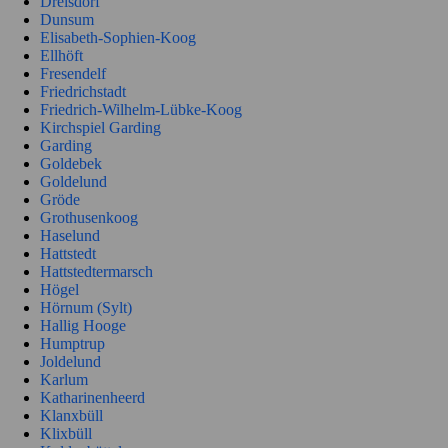
Drelsdorf
Dunsum
Elisabeth-Sophien-Koog
Ellhöft
Fresendelf
Friedrichstadt
Friedrich-Wilhelm-Lübke-Koog
Kirchspiel Garding
Garding
Goldebek
Goldelund
Gröde
Grothusenkoog
Haselund
Hattstedt
Hattstedtermarsch
Högel
Hörnum (Sylt)
Hallig Hooge
Humptrup
Joldelund
Karlum
Katharinenheerd
Klanxbüll
Klixbüll