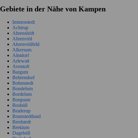
Gebiete in der Nähe von Kampen
Immenstedt
Achtrup
Ahrenshöft
Ahrenviöl
Ahrenviölfeld
Alkersum
Almdorf
Arlewatt
Aventoft
Bargum
Behrendorf
Bohmstedt
Bondelum
Bordelum
Borgsum
Bosbüll
Braderup
Bramstedtlund
Bredstedt
Breklum
Dagebüll