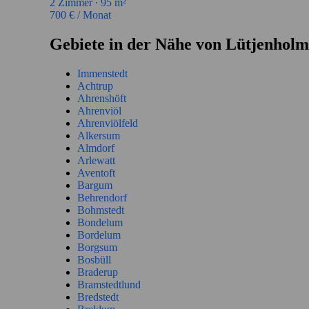
2
Zimmer ∙
95
m²
700
€ / Monat
Gebiete in der Nähe von Lütjenholm
Immenstedt
Achtrup
Ahrenshöft
Ahrenviöl
Ahrenviölfeld
Alkersum
Almdorf
Arlewatt
Aventoft
Bargum
Behrendorf
Bohmstedt
Bondelum
Bordelum
Borgsum
Bosbüll
Braderup
Bramstedtlund
Bredstedt