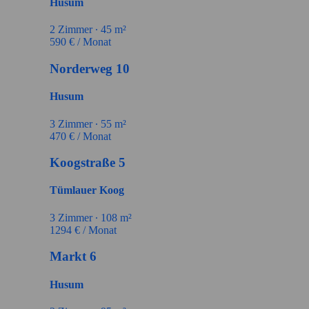
Husum
2
Zimmer ∙
45
m²
590
€ / Monat
Norderweg 10
Husum
3
Zimmer ∙
55
m²
470
€ / Monat
Koogstraße 5
Tümlauer Koog
3
Zimmer ∙
108
m²
1294
€ / Monat
Markt 6
Husum