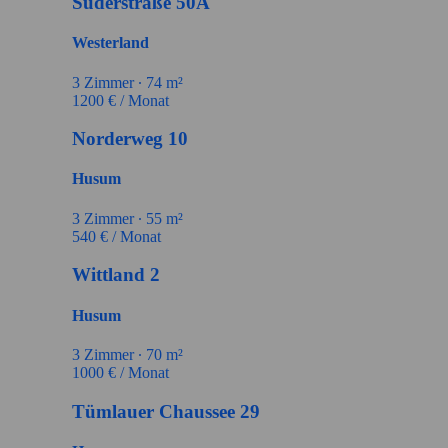
Süderstraße 50A
Westerland
3
Zimmer ∙
74
m²
1200
€ / Monat
Norderweg 10
Husum
3
Zimmer ∙
55
m²
540
€ / Monat
Wittland 2
Husum
3
Zimmer ∙
70
m²
1000
€ / Monat
Tümlauer Chaussee 29