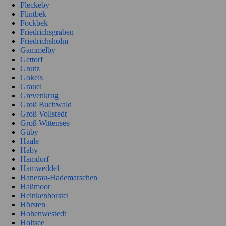
Fleckeby
Flintbek
Fockbek
Friedrichsgraben
Friedrichsholm
Gammelby
Gettorf
Gnutz
Gokels
Grauel
Grevenkrug
Groß Buchwald
Groß Vollstedt
Groß Wittensee
Güby
Haale
Haby
Hamdorf
Hamweddel
Hanerau-Hademarschen
Haßmoor
Heinkenborstel
Hörsten
Hohenwestedt
Holtsee