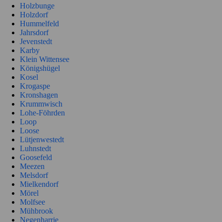
Holzbunge
Holzdorf
Hummelfeld
Jahrsdorf
Jevenstedt
Karby
Klein Wittensee
Königshügel
Kosel
Krogaspe
Kronshagen
Krummwisch
Lohe-Föhrden
Loop
Loose
Lütjenwestedt
Luhnstedt
Goosefeld
Meezen
Melsdorf
Mielkendorf
Mörel
Molfsee
Mühbrook
Negenharrie