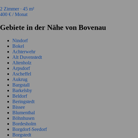
2
Zimmer ∙
45
m²
400
€ / Monat
Gebiete in der Nähe von Bovenau
Nindorf
Bokel
Achterwehr
Alt Duvenstedt
Altenholz
Arpsdorf
Ascheffel
Aukrug
Bargstall
Barkelsby
Beldorf
Beringstedt
Bissee
Blumenthal
Böhnhusen
Bordesholm
Borgdorf-Seedorf
Borgstedt