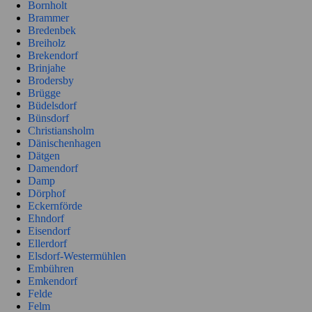
Bornholt
Brammer
Bredenbek
Breiholz
Brekendorf
Brinjahe
Brodersby
Brügge
Büdelsdorf
Bünsdorf
Christiansholm
Dänischenhagen
Dätgen
Damendorf
Damp
Dörphof
Eckernförde
Ehndorf
Eisendorf
Ellerdorf
Elsdorf-Westermühlen
Embühren
Emkendorf
Felde
Felm