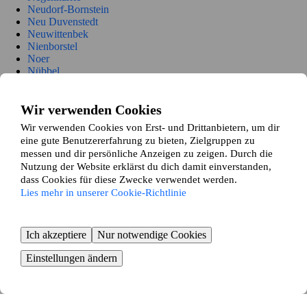
Neudorf-Bornstein
Neu Duvenstedt
Neuwittenbek
Nienborstel
Noer
Nübbel
Oldenbüttel
Oldenhütten
Osdorf
Wir verwenden Cookies
Ostenfeld (Rendsburg)
Wir verwenden Cookies von Erst- und Drittanbietern, um dir
Osterrönfeld
eine gute Benutzererfahrung zu bieten, Zielgruppen zu
Osterstedt
messen und dir persönliche Anzeigen zu zeigen. Durch die
Owschlag
Nutzung der Website erklärst du dich damit einverstanden,
Padenstedt
dass Cookies für diese Zwecke verwendet werden.
Prinzenmoor
Lies mehr in unserer Cookie-Richtlinie
Quarnbek
Rade b. Hohenwestedt
Rade b. Rendsburg
Reesdorf
Ich akzeptiere
Nur notwendige Cookies
Remmels
Rendsburg
Einstellungen ändern
Rickert
Rieseby
Rodenbek
Rumohr