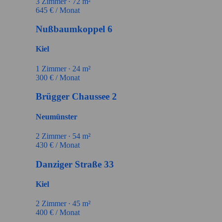
3
Zimmer ∙
72
m²
645
€ / Monat
Nußbaumkoppel 6
Kiel
1
Zimmer ∙
24
m²
300
€ / Monat
Brügger Chaussee 2
Neumünster
2
Zimmer ∙
54
m²
430
€ / Monat
Danziger Straße 33
Kiel
2
Zimmer ∙
45
m²
400
€ / Monat