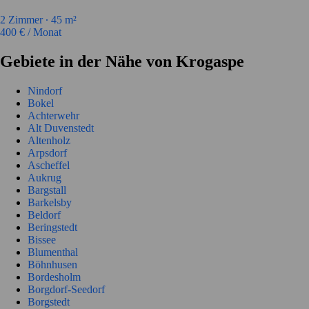
2
Zimmer ∙
45
m²
400
€ / Monat
Gebiete in der Nähe von Krogaspe
Nindorf
Bokel
Achterwehr
Alt Duvenstedt
Altenholz
Arpsdorf
Ascheffel
Aukrug
Bargstall
Barkelsby
Beldorf
Beringstedt
Bissee
Blumenthal
Böhnhusen
Bordesholm
Borgdorf-Seedorf
Borgstedt