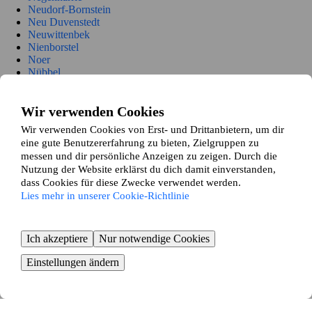
Neudorf-Bornstein
Neu Duvenstedt
Neuwittenbek
Nienborstel
Noer
Nübbel
Oldenbüttel
Oldenhütten
Osdorf
Wir verwenden Cookies
Ostenfeld (Rendsburg)
Wir verwenden Cookies von Erst- und Drittanbietern, um dir
Osterrönfeld
eine gute Benutzererfahrung zu bieten, Zielgruppen zu
Osterstedt
messen und dir persönliche Anzeigen zu zeigen. Durch die
Owschlag
Nutzung der Website erklärst du dich damit einverstanden,
Padenstedt
dass Cookies für diese Zwecke verwendet werden.
Prinzenmoor
Lies mehr in unserer Cookie-Richtlinie
Quarnbek
Rade b. Hohenwestedt
Rade b. Rendsburg
Reesdorf
Ich akzeptiere
Nur notwendige Cookies
Remmels
Rendsburg
Einstellungen ändern
Rickert
Rieseby
Rodenbek
Rumohr