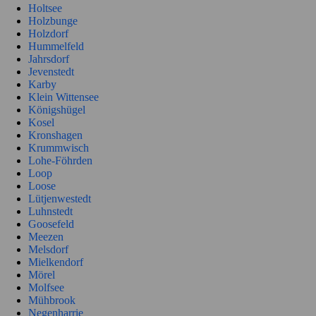
Holtsee
Holzbunge
Holzdorf
Hummelfeld
Jahrsdorf
Jevenstedt
Karby
Klein Wittensee
Königshügel
Kosel
Kronshagen
Krummwisch
Lohe-Föhrden
Loop
Loose
Lütjenwestedt
Luhnstedt
Goosefeld
Meezen
Melsdorf
Mielkendorf
Mörel
Molfsee
Mühbrook
Negenharrie