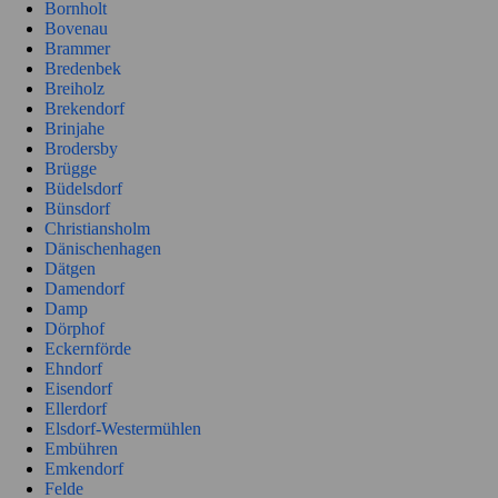
Bornholt
Bovenau
Brammer
Bredenbek
Breiholz
Brekendorf
Brinjahe
Brodersby
Brügge
Büdelsdorf
Bünsdorf
Christiansholm
Dänischenhagen
Dätgen
Damendorf
Damp
Dörphof
Eckernförde
Ehndorf
Eisendorf
Ellerdorf
Elsdorf-Westermühlen
Embühren
Emkendorf
Felde