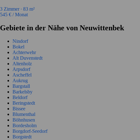
3
Zimmer ∙
83
m²
545
€ / Monat
Gebiete in der Nähe von Neuwittenbek
Nindorf
Bokel
Achterwehr
Alt Duvenstedt
Altenholz
Arpsdorf
Ascheffel
Aukrug
Bargstall
Barkelsby
Beldorf
Beringstedt
Bissee
Blumenthal
Böhnhusen
Bordesholm
Borgdorf-Seedorf
Borgstedt