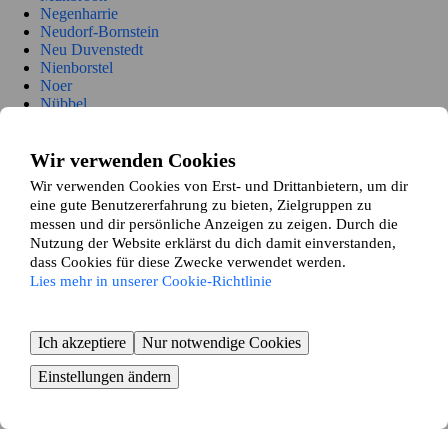
Negenharrie
Neudorf-Bornstein
Neu Duvenstedt
Nienborstel
Noer
Nübbel
Oldenbüttel
Oldenhütten
Osdorf
Wir verwenden Cookies
Ostenfeld (Rendsburg)
Wir verwenden Cookies von Erst- und Drittanbietern, um dir
Osterrönfeld
eine gute Benutzererfahrung zu bieten, Zielgruppen zu
Osterstedt
messen und dir persönliche Anzeigen zu zeigen. Durch die
Owschlag
Nutzung der Website erklärst du dich damit einverstanden,
Padenstedt
dass Cookies für diese Zwecke verwendet werden.
Prinzenmoor
Lies mehr in unserer Cookie-Richtlinie
Quarnbek
Rade b. Hohenwestedt
Rade b. Rendsburg
Reesdorf
Ich akzeptiere
Nur notwendige Cookies
Remmels
Rendsburg
Einstellungen ändern
Rickert
Rieseby
Rodenbek
Rumohr