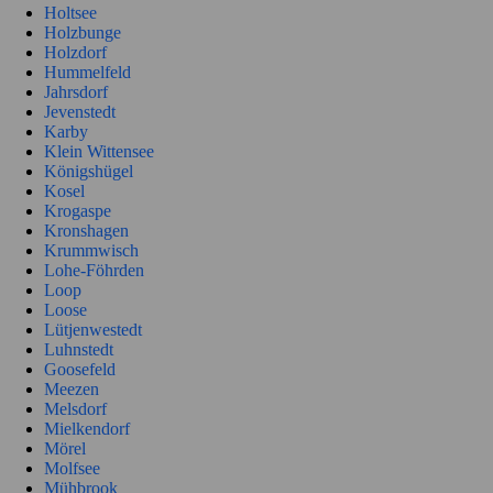
Holtsee
Holzbunge
Holzdorf
Hummelfeld
Jahrsdorf
Jevenstedt
Karby
Klein Wittensee
Königshügel
Kosel
Krogaspe
Kronshagen
Krummwisch
Lohe-Föhrden
Loop
Loose
Lütjenwestedt
Luhnstedt
Goosefeld
Meezen
Melsdorf
Mielkendorf
Mörel
Molfsee
Mühbrook