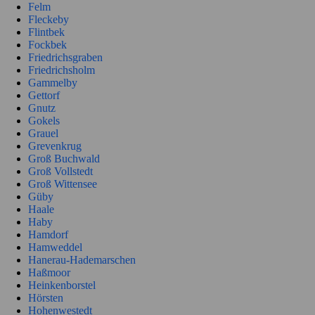
Felm
Fleckeby
Flintbek
Fockbek
Friedrichsgraben
Friedrichsholm
Gammelby
Gettorf
Gnutz
Gokels
Grauel
Grevenkrug
Groß Buchwald
Groß Vollstedt
Groß Wittensee
Güby
Haale
Haby
Hamdorf
Hamweddel
Hanerau-Hademarschen
Haßmoor
Heinkenborstel
Hörsten
Hohenwestedt