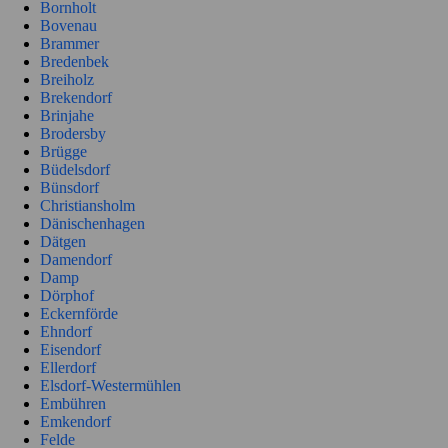
Bornholt
Bovenau
Brammer
Bredenbek
Breiholz
Brekendorf
Brinjahe
Brodersby
Brügge
Büdelsdorf
Bünsdorf
Christiansholm
Dänischenhagen
Dätgen
Damendorf
Damp
Dörphof
Eckernförde
Ehndorf
Eisendorf
Ellerdorf
Elsdorf-Westermühlen
Embühren
Emkendorf
Felde