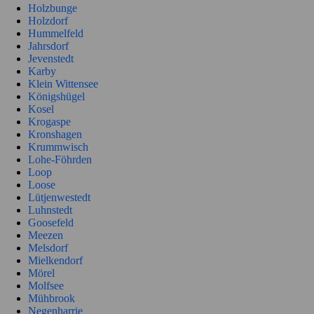
Holzbunge
Holzdorf
Hummelfeld
Jahrsdorf
Jevenstedt
Karby
Klein Wittensee
Königshügel
Kosel
Krogaspe
Kronshagen
Krummwisch
Lohe-Föhrden
Loop
Loose
Lütjenwestedt
Luhnstedt
Goosefeld
Meezen
Melsdorf
Mielkendorf
Mörel
Molfsee
Mühbrook
Negenharrie