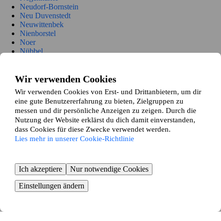
Neudorf-Bornstein
Neu Duvenstedt
Neuwittenbek
Nienborstel
Noer
Nübbel
Oldenbüttel
Oldenhütten
Osdorf
Wir verwenden Cookies
Ostenfeld (Rendsburg)
Wir verwenden Cookies von Erst- und Drittanbietern, um dir
Osterrönfeld
eine gute Benutzererfahrung zu bieten, Zielgruppen zu
Osterstedt
messen und dir persönliche Anzeigen zu zeigen. Durch die
Owschlag
Nutzung der Website erklärst du dich damit einverstanden,
Padenstedt
dass Cookies für diese Zwecke verwendet werden.
Prinzenmoor
Lies mehr in unserer Cookie-Richtlinie
Quarnbek
Rade b. Hohenwestedt
Rade b. Rendsburg
Reesdorf
Ich akzeptiere
Nur notwendige Cookies
Remmels
Rendsburg
Einstellungen ändern
Rickert
Rieseby
Rodenbek
Rumohr