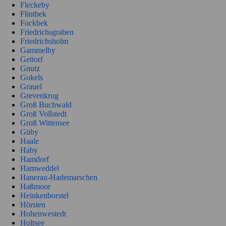
Fleckeby
Flintbek
Fockbek
Friedrichsgraben
Friedrichsholm
Gammelby
Gettorf
Gnutz
Gokels
Grauel
Grevenkrug
Groß Buchwald
Groß Vollstedt
Groß Wittensee
Güby
Haale
Haby
Hamdorf
Hamweddel
Hanerau-Hademarschen
Haßmoor
Heinkenborstel
Hörsten
Hohenwestedt
Holtsee