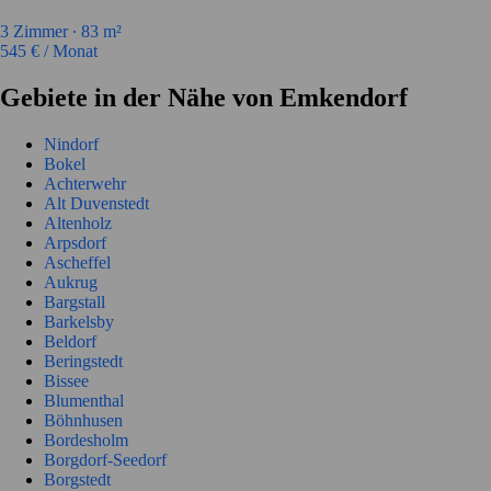
3
Zimmer ∙
83
m²
545
€ / Monat
Gebiete in der Nähe von Emkendorf
Nindorf
Bokel
Achterwehr
Alt Duvenstedt
Altenholz
Arpsdorf
Ascheffel
Aukrug
Bargstall
Barkelsby
Beldorf
Beringstedt
Bissee
Blumenthal
Böhnhusen
Bordesholm
Borgdorf-Seedorf
Borgstedt