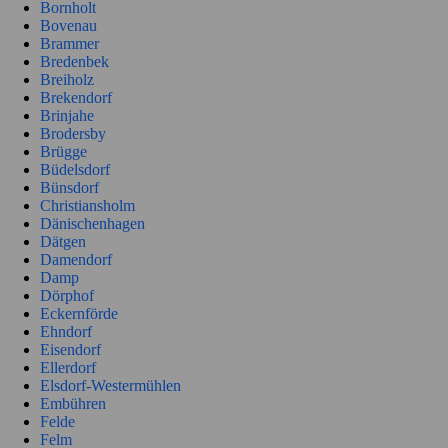
Bornholt
Bovenau
Brammer
Bredenbek
Breiholz
Brekendorf
Brinjahe
Brodersby
Brügge
Büdelsdorf
Bünsdorf
Christiansholm
Dänischenhagen
Dätgen
Damendorf
Damp
Dörphof
Eckernförde
Ehndorf
Eisendorf
Ellerdorf
Elsdorf-Westermühlen
Embühren
Felde
Felm