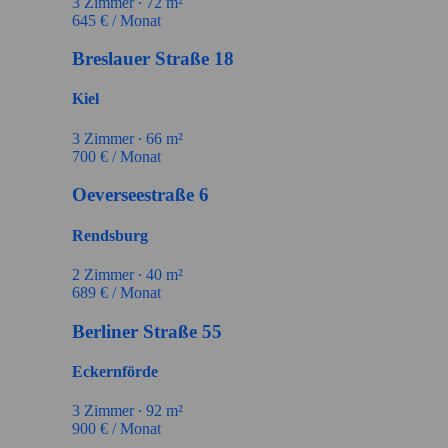
3
Zimmer ∙
72
m²
645
€ / Monat
Breslauer Straße 18
Kiel
3
Zimmer ∙
66
m²
700
€ / Monat
Oeverseestraße 6
Rendsburg
2
Zimmer ∙
40
m²
689
€ / Monat
Berliner Straße 55
Eckernförde
3
Zimmer ∙
92
m²
900
€ / Monat