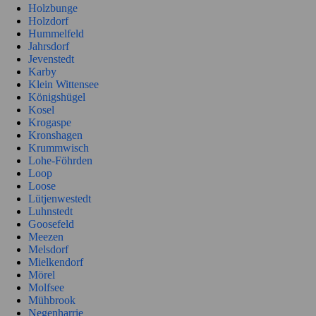
Holzbunge
Holzdorf
Hummelfeld
Jahrsdorf
Jevenstedt
Karby
Klein Wittensee
Königshügel
Kosel
Krogaspe
Kronshagen
Krummwisch
Lohe-Föhrden
Loop
Loose
Lütjenwestedt
Luhnstedt
Goosefeld
Meezen
Melsdorf
Mielkendorf
Mörel
Molfsee
Mühbrook
Negenharrie