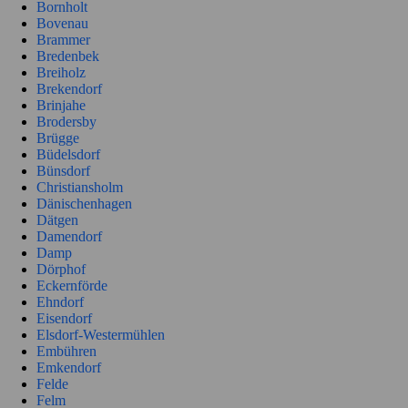
Bornholt
Bovenau
Brammer
Bredenbek
Breiholz
Brekendorf
Brinjahe
Brodersby
Brügge
Büdelsdorf
Bünsdorf
Christiansholm
Dänischenhagen
Dätgen
Damendorf
Damp
Dörphof
Eckernförde
Ehndorf
Eisendorf
Elsdorf-Westermühlen
Embühren
Emkendorf
Felde
Felm