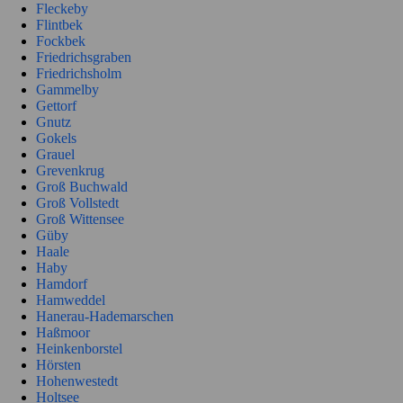
Fleckeby
Flintbek
Fockbek
Friedrichsgraben
Friedrichsholm
Gammelby
Gettorf
Gnutz
Gokels
Grauel
Grevenkrug
Groß Buchwald
Groß Vollstedt
Groß Wittensee
Güby
Haale
Haby
Hamdorf
Hamweddel
Hanerau-Hademarschen
Haßmoor
Heinkenborstel
Hörsten
Hohenwestedt
Holtsee