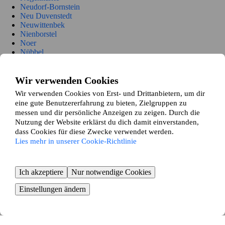
Neudorf-Bornstein
Neu Duvenstedt
Neuwittenbek
Nienborstel
Noer
Nübbel
Oldenbüttel
Oldenhütten
Osdorf
Wir verwenden Cookies
Ostenfeld (Rendsburg)
Wir verwenden Cookies von Erst- und Drittanbietern, um dir
Osterrönfeld
eine gute Benutzererfahrung zu bieten, Zielgruppen zu
Osterstedt
messen und dir persönliche Anzeigen zu zeigen. Durch die
Owschlag
Nutzung der Website erklärst du dich damit einverstanden,
Padenstedt
dass Cookies für diese Zwecke verwendet werden.
Prinzenmoor
Lies mehr in unserer Cookie-Richtlinie
Quarnbek
Rade b. Hohenwestedt
Rade b. Rendsburg
Reesdorf
Ich akzeptiere
Nur notwendige Cookies
Remmels
Rendsburg
Einstellungen ändern
Rickert
Rieseby
Rodenbek
Rumohr