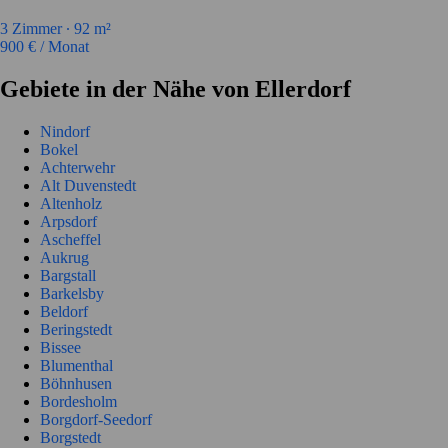
3
Zimmer ∙
92
m²
900
€ / Monat
Gebiete in der Nähe von Ellerdorf
Nindorf
Bokel
Achterwehr
Alt Duvenstedt
Altenholz
Arpsdorf
Ascheffel
Aukrug
Bargstall
Barkelsby
Beldorf
Beringstedt
Bissee
Blumenthal
Böhnhusen
Bordesholm
Borgdorf-Seedorf
Borgstedt