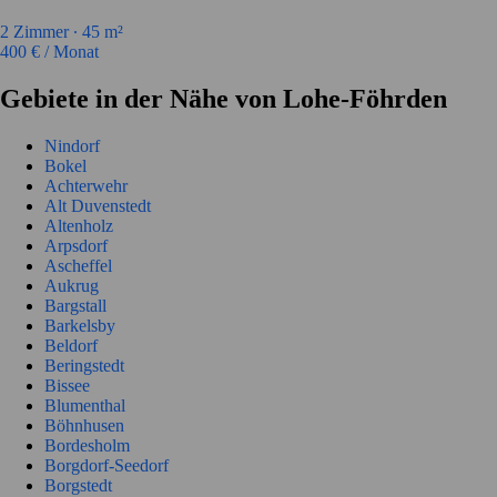
2
Zimmer ∙
45
m²
400
€ / Monat
Gebiete in der Nähe von Lohe-Föhrden
Nindorf
Bokel
Achterwehr
Alt Duvenstedt
Altenholz
Arpsdorf
Ascheffel
Aukrug
Bargstall
Barkelsby
Beldorf
Beringstedt
Bissee
Blumenthal
Böhnhusen
Bordesholm
Borgdorf-Seedorf
Borgstedt