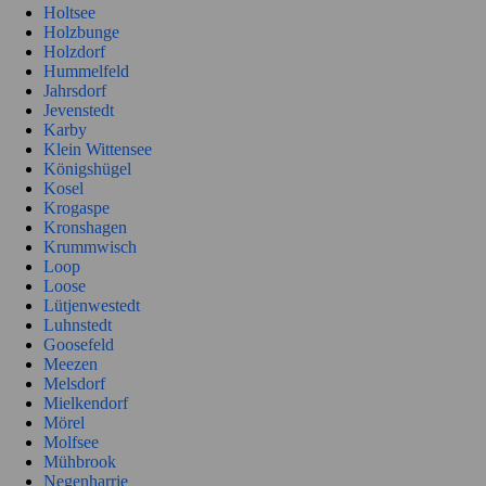
Holtsee
Holzbunge
Holzdorf
Hummelfeld
Jahrsdorf
Jevenstedt
Karby
Klein Wittensee
Königshügel
Kosel
Krogaspe
Kronshagen
Krummwisch
Loop
Loose
Lütjenwestedt
Luhnstedt
Goosefeld
Meezen
Melsdorf
Mielkendorf
Mörel
Molfsee
Mühbrook
Negenharrie