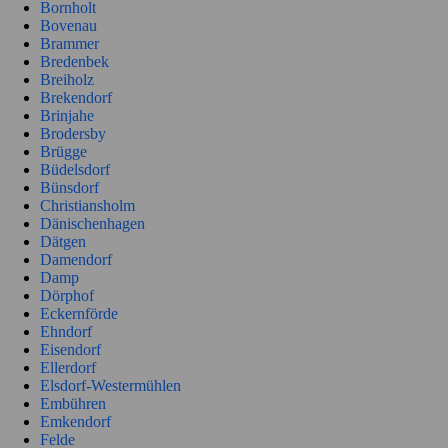
Bornholt
Bovenau
Brammer
Bredenbek
Breiholz
Brekendorf
Brinjahe
Brodersby
Brügge
Büdelsdorf
Bünsdorf
Christiansholm
Dänischenhagen
Dätgen
Damendorf
Damp
Dörphof
Eckernförde
Ehndorf
Eisendorf
Ellerdorf
Elsdorf-Westermühlen
Embühren
Emkendorf
Felde