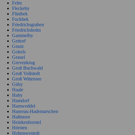
Felm
Fleckeby
Flintbek
Fockbek
Friedrichsgraben
Friedrichsholm
Gammelby
Gettorf
Gnutz
Gokels
Grauel
Grevenkrug
Groß Buchwald
Groß Vollstedt
Groß Wittensee
Güby
Haale
Haby
Hamdorf
Hamweddel
Hanerau-Hademarschen
Haßmoor
Heinkenborstel
Hörsten
Hohenwestedt