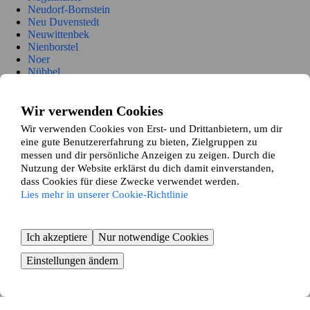
Neudorf-Bornstein
Neu Duvenstedt
Neuwittenbek
Nienborstel
Noer
Nübbel
Oldenbüttel
Oldenhütten
Osdorf
Wir verwenden Cookies
Ostenfeld (Rendsburg)
Wir verwenden Cookies von Erst- und Drittanbietern, um dir
Osterrönfeld
eine gute Benutzererfahrung zu bieten, Zielgruppen zu
Osterstedt
messen und dir persönliche Anzeigen zu zeigen. Durch die
Owschlag
Nutzung der Website erklärst du dich damit einverstanden,
Padenstedt
dass Cookies für diese Zwecke verwendet werden.
Prinzenmoor
Lies mehr in unserer Cookie-Richtlinie
Quarnbek
Rade b. Hohenwestedt
Rade b. Rendsburg
Reesdorf
Ich akzeptiere
Nur notwendige Cookies
Remmels
Rendsburg
Einstellungen ändern
Rickert
Rieseby
Rodenbek
Rumohr