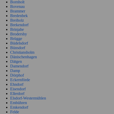
Bornholt
Bovenau
Brammer
Bredenbek
Breiholz
Brekendorf
Brinjahe
Brodersby
Brügge
Büdelsdorf
Bünsdorf
Christiansholm
Dänischenhagen
Dätgen
Damendorf
Damp
Dörphof
Eckernförde
Ehndorf
Eisendorf
Ellerdorf
Elsdorf-Westermühlen
Embühren
Emkendorf
Felde