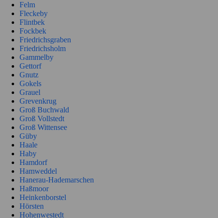
Felm
Fleckeby
Flintbek
Fockbek
Friedrichsgraben
Friedrichsholm
Gammelby
Gettorf
Gnutz
Gokels
Grauel
Grevenkrug
Groß Buchwald
Groß Vollstedt
Groß Wittensee
Güby
Haale
Haby
Hamdorf
Hamweddel
Hanerau-Hademarschen
Haßmoor
Heinkenborstel
Hörsten
Hohenwestedt