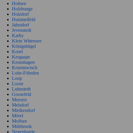
Holtsee
Holzbunge
Holzdorf
Hummelfeld
Jahrsdorf
Jevenstedt
Karby
Klein Wittensee
Königshügel
Kosel
Krogaspe
Kronshagen
Krummwisch
Lohe-Föhrden
Loop
Loose
Luhnstedt
Goosefeld
Meezen
Melsdorf
Mielkendorf
Mörel
Molfsee
Mühbrook
Negenharrie