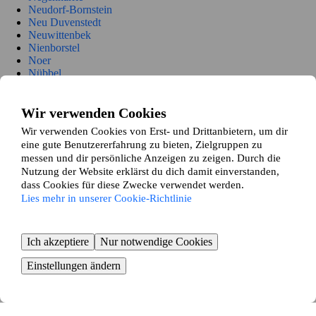
Neudorf-Bornstein
Neu Duvenstedt
Neuwittenbek
Nienborstel
Noer
Nübbel
Oldenbüttel
Oldenhütten
Osdorf
Wir verwenden Cookies
Ostenfeld (Rendsburg)
Wir verwenden Cookies von Erst- und Drittanbietern, um dir
Osterrönfeld
eine gute Benutzererfahrung zu bieten, Zielgruppen zu
Osterstedt
messen und dir persönliche Anzeigen zu zeigen. Durch die
Owschlag
Nutzung der Website erklärst du dich damit einverstanden,
Padenstedt
dass Cookies für diese Zwecke verwendet werden.
Prinzenmoor
Lies mehr in unserer Cookie-Richtlinie
Quarnbek
Rade b. Hohenwestedt
Rade b. Rendsburg
Reesdorf
Ich akzeptiere
Nur notwendige Cookies
Remmels
Rendsburg
Einstellungen ändern
Rickert
Rieseby
Rodenbek
Rumohr