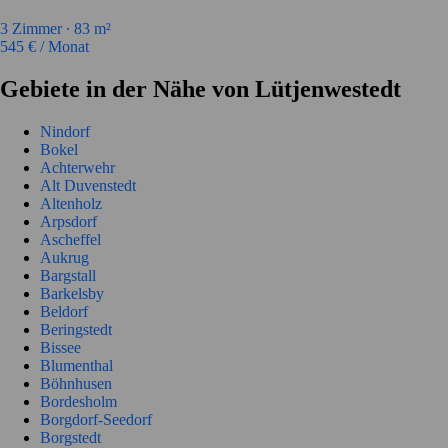
3
Zimmer ∙
83
m²
545
€ / Monat
Gebiete in der Nähe von Lütjenwestedt
Nindorf
Bokel
Achterwehr
Alt Duvenstedt
Altenholz
Arpsdorf
Ascheffel
Aukrug
Bargstall
Barkelsby
Beldorf
Beringstedt
Bissee
Blumenthal
Böhnhusen
Bordesholm
Borgdorf-Seedorf
Borgstedt